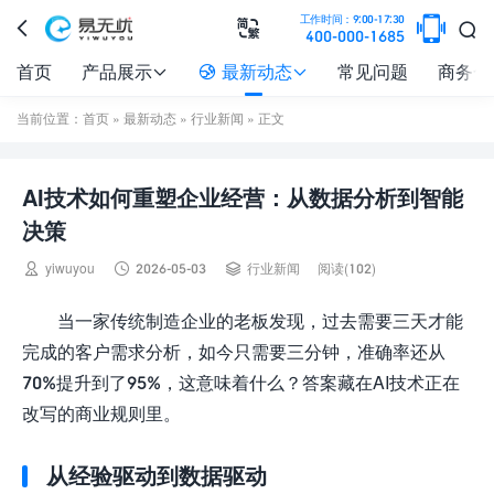

工作时间：9:00-17:30



400-000-1685
首页
产品展示
最新动态
常见问题
商务合



当前位置：
首页
»
最新动态
»
行业新闻
» 正文
AI技术如何重塑企业经营：从数据分析到智能
决策



yiwuyou
2026-05-03
行业新闻
阅读(102)
当一家传统制造企业的老板发现，过去需要三天才能
完成的客户需求分析，如今只需要三分钟，准确率还从
70%提升到了95%，这意味着什么？答案藏在AI技术正在
改写的商业规则里。
从经验驱动到数据驱动