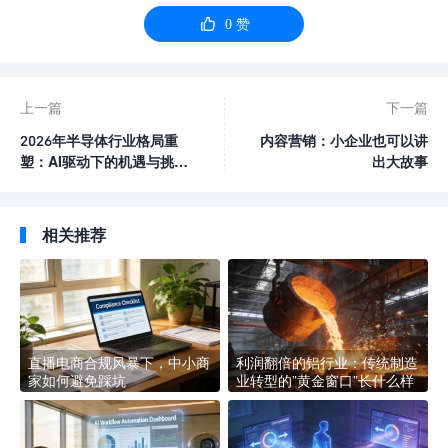

0
赞
上一篇
下一篇
2026年半导体行业格局重
内容营销：小企业也可以讲
塑：AI驱动下的机遇与挑战
出大故事
并存
相关推荐
直播电商合规风暴下，中小商
利润翻倍的铝行业：传统制造
家如何避免踩坑
业转型的”黄金窗口”长什么样