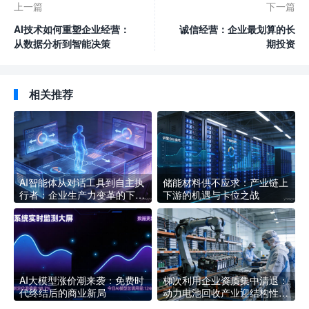
上一篇
下一篇
AI技术如何重塑企业经营：
诚信经营：企业最划算的长
从数据分析到智能决策
期投资
相关推荐
AI智能体从对话工具到自主执
储能材料供不应求：产业链上
行者：企业生产力变革的下一
下游的机遇与卡位之战
个拐点
AI大模型涨价潮来袭：免费时
梯次利用企业资质集中清退：
代终结后的商业新局
动力电池回收产业迎结构性洗
牌，合规企业如何抢占新赛道