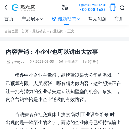

工作时间：9:00-17:30



400-000-1685
首页
产品展示
最新动态
常见问题
商务合



当前位置：
首页
»
最新动态
»
行业新闻
» 正文
内容营销：小企业也可以讲出大故事



yiwuyou
2026-05-03
行业新闻
阅读(104)
很多中小企业主觉得，品牌建设是大公司的游戏，自
己预算有限、人员紧张，哪有精力做内容？这种想法正在
让一批有潜力的企业错失建立认知壁垒的机会。事实上，
内容营销恰恰是小企业逆袭的有效路径。
当消费者在社交媒体上搜索”深圳工业设备维修”时，
出现的是一堆陌生的名字；而你的企业账号已经持续输出