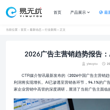
首页
产品展示
最


当前位置：
首页
»
最新动态
»
行业新闻
» 正文
2026广告主营销趋势报告


yiwuyou
20
CTR媒介智讯最新发布的《2026中国广告主营
利润将实现增长。AI已渗透至营销各环节，94.1%的广
家企业营销中高管的深度调研，厘清了当前广告主面临