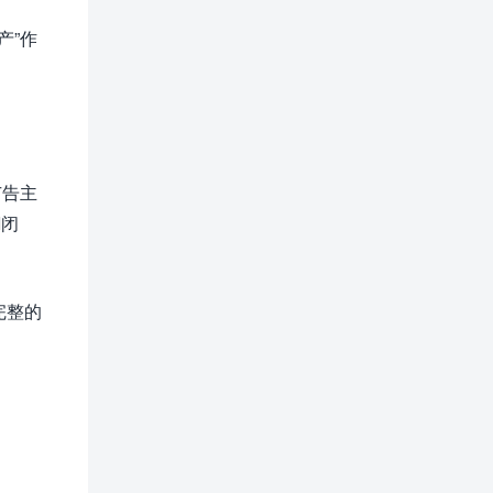
产”作
广告主
I闭
完整的