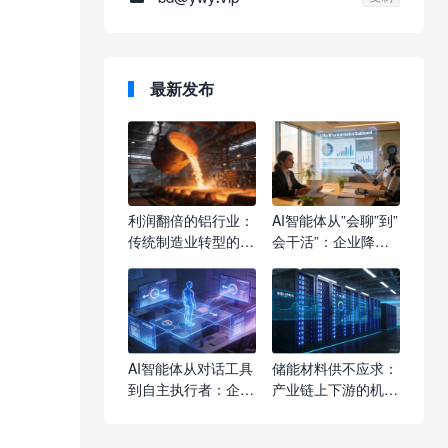
最新发布
利润翻倍的铝行业：
AI智能体从”会聊”到”
传统制造业转型的”
会干活”：企业降本
黄金窗口”长什么样
增效的新引擎长什么
样
AI智能体从对话工具
储能材料供不应求：
到自主执行者：企业
产业链上下游的机遇
生产力变革的下一个
与卡位之战
拐点