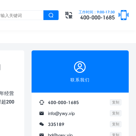

工作时间：9:00-17:30


400-000-1685

向
联系我们
全年经营
超200

400-000-1685
复制

info@ywy.vip
复制

335189
复制

bd@ywy.vip
复制