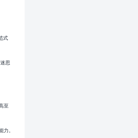
范式
术迷思
高至
能力。