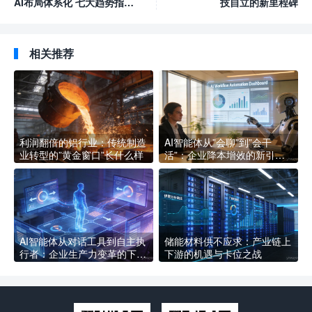
AI布局体系化 七大趋势指引
技自立的新里程碑
行业方向
相关推荐
利润翻倍的铝行业：传统制造
AI智能体从”会聊”到”会干
业转型的”黄金窗口”长什么样
活”：企业降本增效的新引擎
长什么样
AI智能体从对话工具到自主执
储能材料供不应求：产业链上
行者：企业生产力变革的下一
下游的机遇与卡位之战
个拐点