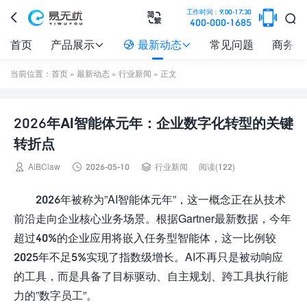

工作时间：9:00-17:30



400-000-1685
首页
产品展示
最新动态
常见问题
商务合



当前位置：
首页
»
最新动态
»
行业新闻
» 正文
2026年AI智能体元年：企业数字化转型的关键
转折点



AiBClaw
2026-05-10
行业新闻
阅读(122)
2026年被称为”AI智能体元年”，这一概念正在从技术
前沿走向企业核心业务场景。根据Gartner最新数据，今年
超过40%的企业应用将嵌入任务型智能体，这一比例较
2025年不足5%实现了指数级增长。AI不再只是被动响应
的工具，而是具备了目标驱动、自主规划、跨工具执行能
力的”数字员工”。