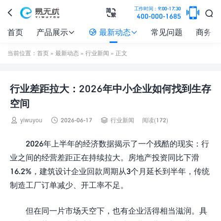

工作时间：9:00-17:30



400-000-1685
首页
产品展示
最新动态
常见问题
商务合



当前位置：
首页
»
最新动态
»
行业新闻
» 正文
行业差距拉大：2026年中小企业如何找到生存
空间



yiwuyou
2026-06-17
行业新闻
阅读(172)
2026年上半年的经济数据揭示了一个残酷的现实：行
业之间的经营差距正在持续拉大。房地产投资同比下滑
16.2%，建筑设计企业回款周期从3个月延长到半年，传统
制造工厂订单减少、开工率不足。
但在同一片市场天空下，也有企业活得相当滋润。具