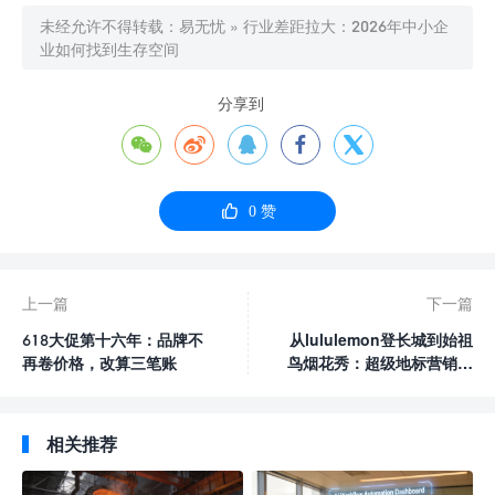
未经允许不得转载：
易无忧
»
行业差距拉大：2026年中小企
业如何找到生存空间
分享到






0
赞
上一篇
下一篇
618大促第十六年：品牌不
从lululemon登长城到始祖
再卷价格，改算三笔账
鸟烟花秀：超级地标营销凭
什么成为2026品牌新宠？
相关推荐