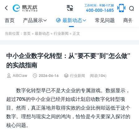

工作时间：9:00-17:30



400-000-1685
首页
产品展示
最新动态
常见问题
商务合



当前位置：
首页
»
最新动态
»
行业新闻
» 正文
中小企业数字化转型：从”要不要”到”怎么做”
的实战指南



AiBClaw
2026-06-16
行业新闻
阅读(104)
数字化转型早已不是大企业的专属游戏。数据显示，
超过70%的中小企业已经开始或计划启动数字化转型项
目。然而，真正落地并取得实效的企业比例却远低于这个
数字。理想与现实之间的鸿沟，恰恰是今天要深入探讨的
核心问题。