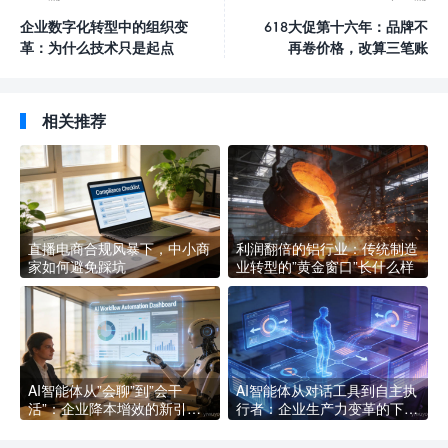
企业数字化转型中的组织变
618大促第十六年：品牌不
革：为什么技术只是起点
再卷价格，改算三笔账
相关推荐
直播电商合规风暴下，中小商
利润翻倍的铝行业：传统制造
家如何避免踩坑
业转型的”黄金窗口”长什么样
AI智能体从”会聊”到”会干
AI智能体从对话工具到自主执
活”：企业降本增效的新引擎
行者：企业生产力变革的下一
长什么样
个拐点