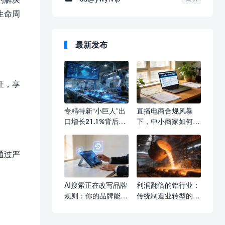
生命周
最新发布
证，享
专精特新“小巨人”出
直播电商合规风暴
口增长21.1%背后：
下，中小商家如何避
中小企业出海的四道
免踩坑
合规硬门槛
通过严
AI搜索正在改写品牌
利润翻倍的铝行业：
规则：你的品牌能被
传统制造业转型的”
AI推荐吗
黄金窗口”长什么样