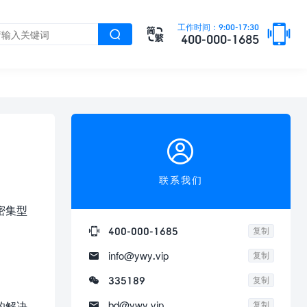

工作时间：9:00-17:30


400-000-1685

联系我们
密集型

400-000-1685
复制

info@ywy.vip
复制

335189
复制

bd@ywy.vip
的解决
复制