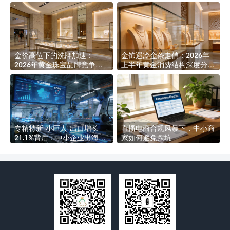
金价高位下的洗牌加速：
金饰遇冷金条走俏：2026年
2026年黄金珠宝品牌竞争格
上半年黄金消费结构深度分化
局深度解析
透视
专精特新“小巨人”出口增长
直播电商合规风暴下，中小商
21.1%背后：中小企业出海的
家如何避免踩坑
四道合规硬门槛