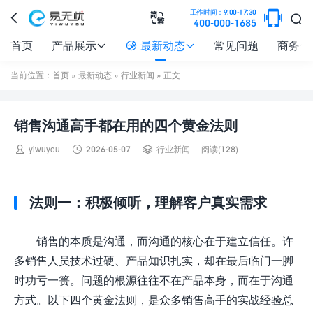

工作时间：9:00-17:30



400-000-1685
首页
产品展示
最新动态
常见问题
商务合



当前位置：
首页
»
最新动态
»
行业新闻
» 正文
销售沟通高手都在用的四个黄金法则



yiwuyou
2026-05-07
行业新闻
阅读(128)
法则一：积极倾听，理解客户真实需求
销售的本质是沟通，而沟通的核心在于建立信任。许
多销售人员技术过硬、产品知识扎实，却在最后临门一脚
时功亏一篑。问题的根源往往不在产品本身，而在于沟通
方式。以下四个黄金法则，是众多销售高手的实战经验总