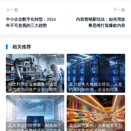
上一篇
下一篇
中小企业数字化转型：2026
内容营销新玩法：如何用故
年不可忽视的三大趋势
事思维打造爆款内容
相关推荐
梯次利用企业资质集中清退：
算力服务大单频出背后：从签
动力电池回收产业迎结构性洗
约潮到加价潮，企业如何重新
牌，合规企业如何抢占新赛道
定义AI基础设施采购逻辑
从按席位到按效果：AI浪潮下
渠道权力重构：从量贩零食到
企业服务收费模式的深层变革
即时零售的线下觉醒