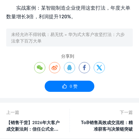
实战案例：某智能制造企业使用这套打法，年度大单
数量增长3倍，利润提升120%。
未经允许不得转载：
易无忧
»
华为式大客户攻坚打法：六步
法拿下百万大单
分享到






0
赞
上一篇
下一篇
【销售干货】2026年大客户
ToB销售高效成交流程：精
成交新法则：信任公式全面
准获客与决策链突破
升级