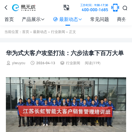

工作时间：9:00-17:30



400-000-1685
首页
产品展示
最新动态
常见问题
商务合



当前位置：
首页
»
最新动态
»
行业新闻
» 正文
华为式大客户攻坚打法：六步法拿下百万大单



yiwuyou
2026-04-13
行业新闻
阅读(119)