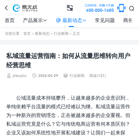

工作时间：9:00-17:30



400-000-1685
首页
产品展示
最新动态
常见问题
商务合



当前位置：
首页
»
最新动态
»
行业新闻
» 正文
私域流量运营指南：如何从流量思维转向用户
经营思维



yiwuyou
2026-04-29
行业新闻
阅读(121)
公域流量成本持续攀升，让越来越多的企业意识到，
单纯依赖平台流量的模式已经难以为继。私域流量运营作
为一种新兴的营销理念，正在被越来越多的企业重视。但
私域运营究竟是什么？它与传统电商运营有何本质区别？
企业又该如何系统性地开展私域建设？让我们一起来探