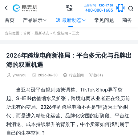

工作时间：9:00-17:30



400-000-1685
首页
产品展示
最新动态
常见问题
商务合



当前位置：
首页
»
最新动态
»
行业新闻
» 正文
2026年跨境电商新格局：平台多元化与品牌出
海的双重机遇



yiwuyou
2026-06-30
行业新闻
阅读(81)
当亚马逊平台规则频繁调整、TikTok Shop异军突
起、SHEIN估值缩水又扩张，跨境电商从业者正在经历前
所未有的变局。2026年的跨境电商不再是”铺货为王”的时
代，而是进入精细化运营、品牌化突围的新阶段。平台红
利消退、成本持续攀升的背景下，中小卖家如何找到属于
自己的生存空间？