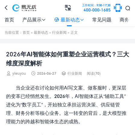

工作时间：9:00-17:30



400-000-1685
首页
产品展示
最新动态
常见问题
商务合



当前位置：
首页
»
最新动态
»
行业新闻
» 正文
2026年AI智能体如何重塑企业运营模式？三大
维度深度解析



yiwuyou
2026-06-27
行业新闻
阅读(70)
当企业还在讨论如何用AI写文案、做客服时，更深层
的变革已经悄然发生。2026年，AI智能体正从“辅助工具”
进化为“数字员工”，开始独立承担运营决策、供应链管
理、财务分析等核心业务。这一转变的背后，是大模型推
理能力的跨越和智能体生态的成熟。