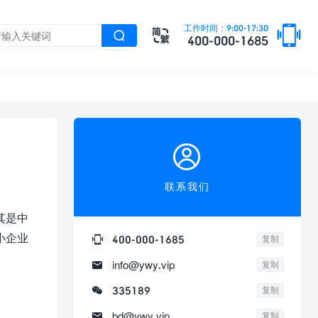

工作时间：9:00-17:30


400-000-1685

联系我们
其是中
小企业

400-000-1685
复制

info@ywy.vip
复制

335189
复制

bd@ywy.vip
复制