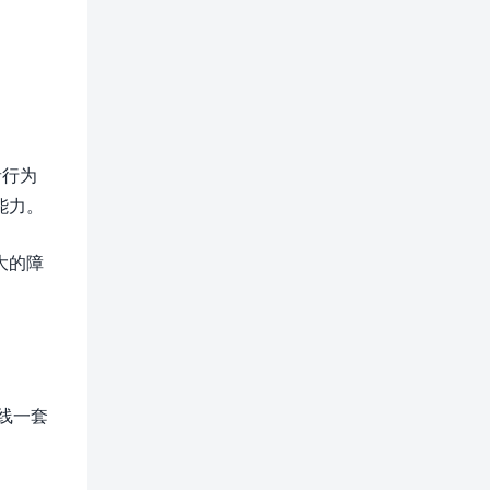
者行为
能力。
大的障
线一套