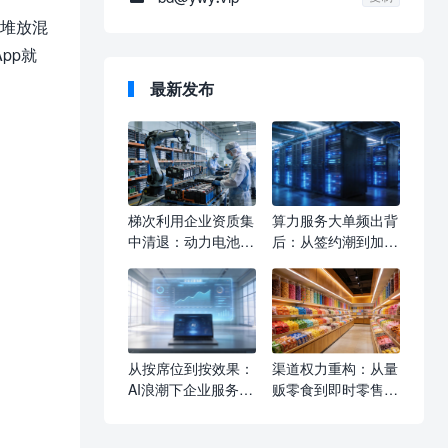
料堆放混
pp就
最新发布
梯次利用企业资质集
算力服务大单频出背
中清退：动力电池回
后：从签约潮到加价
收产业迎结构性洗
潮，企业如何重新定
牌，合规企业如何抢
义AI基础设施采购逻
占新赛道
辑
从按席位到按效果：
渠道权力重构：从量
AI浪潮下企业服务收
贩零食到即时零售的
费模式的深层变革
线下觉醒