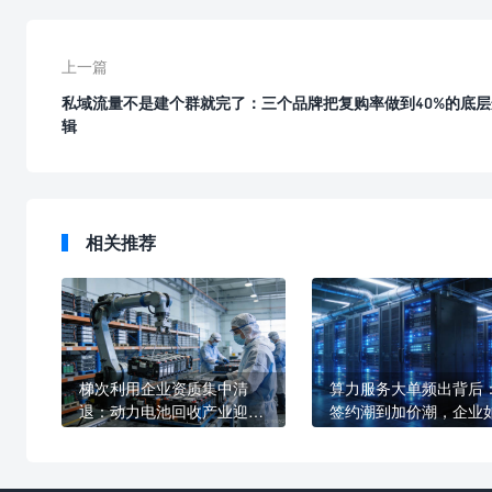
上一篇
私域流量不是建个群就完了：三个品牌把复购率做到40%的底层
辑
相关推荐
梯次利用企业资质集中清
算力服务大单频出背后
退：动力电池回收产业迎结
签约潮到加价潮，企业
构性洗牌，合规企业如何抢
重新定义AI基础设施采
占新赛道
辑