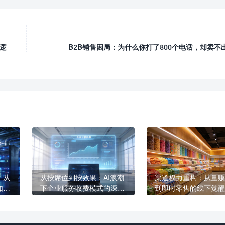
逻
B2B销售困局：为什么你打了800个电话，却卖不
：从
从按席位到按效果：AI浪潮
渠道权力重构：从量贩
如何
下企业服务收费模式的深层
到即时零售的线下觉醒
购逻
变革