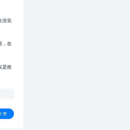
企业实
策，在
仅是效
0
赞