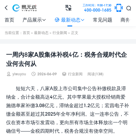

工作时间：9:00-17:30



400-000-1685
首页
产品展示
最新动态
常见问题
商务合



当前位置：
首页
»
最新动态
»
行业新闻
» 正文
一周内8家A股集体补税4亿：税务合规时代企
业何去何从



yiwuyou
2026-06-09
行业新闻
阅读(138)
短短六天，八家A股上市公司集中公告补缴税款及滞
纳金，合计金额高达4亿元。其中苹果最大授权经销商爱
施德单家补缴3.08亿元，滞纳金超过1.2亿元；宏昌电子补
缴金额甚至超过其2025年全年净利润。这一连串公告，不
仅在资本市场引发震动，更向所有市场主体释放出一个明
确信号——金税四期时代，税务合规没有侥幸空间。