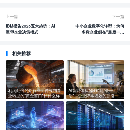
上一篇
下一篇
IBM报告2026五大趋势：AI
中小企业数字化转型：为何
重塑企业决策模式
多数企业倒在"最后一公
里"？
相关推荐
利润翻倍的铝行业：传统制造
AI智能体从”会聊”到”会干
业转型的”黄金窗口”长什么样
活”：企业降本增效的新引擎
长什么样