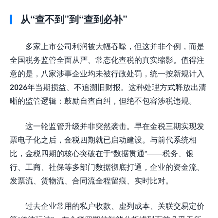
从“查不到”到“查到必补”
多家上市公司利润被大幅吞噬，但这并非个例，而是
全国税务监管全面从严、常态化查税的真实缩影。值得注
意的是，八家涉事企业均未被行政处罚，统一按新规计入
2026年当期损益、不追溯旧财报。这种处理方式释放出清
晰的监管逻辑：鼓励自查自纠，但绝不包容涉税违规。
这一轮监管升级并非突然袭击。早在金税三期实现发
票电子化之后，金税四期就已启动建设。与前代系统相
比，金税四期的核心突破在于“数据贯通”——税务、银
行、工商、社保等多部门数据彻底打通，企业的资金流、
发票流、货物流、合同流全程留痕、实时比对。
过去企业常用的私户收款、虚列成本、关联交易定价