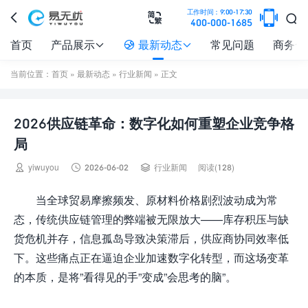

工作时间：9:00-17:30



400-000-1685
首页
产品展示
最新动态
常见问题
商务合



当前位置：
首页
»
最新动态
»
行业新闻
» 正文
2026供应链革命：数字化如何重塑企业竞争格
局



yiwuyou
2026-06-02
行业新闻
阅读(128)
当全球贸易摩擦频发、原材料价格剧烈波动成为常
态，传统供应链管理的弊端被无限放大——库存积压与缺
货危机并存，信息孤岛导致决策滞后，供应商协同效率低
下。这些痛点正在逼迫企业加速数字化转型，而这场变革
的本质，是将”看得见的手”变成”会思考的脑”。