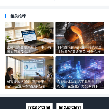
验
相关推荐
直播电商合规风暴下，中小商
利润翻倍的铝行业：传统制造
家如何避免踩坑
业转型的”黄金窗口”长什么样
AI智能体从”会聊”到”会干
AI智能体从对话工具到自主执
活”：企业降本增效的新引擎
行者：企业生产力变革的下一
长什么样
个拐点