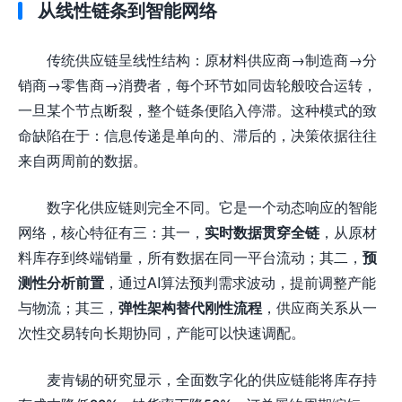
从线性链条到智能网络
传统供应链呈线性结构：原材料供应商→制造商→分
销商→零售商→消费者，每个环节如同齿轮般咬合运转，
一旦某个节点断裂，整个链条便陷入停滞。这种模式的致
命缺陷在于：信息传递是单向的、滞后的，决策依据往往
来自两周前的数据。
数字化供应链则完全不同。它是一个动态响应的智能
网络，核心特征有三：其一，
实时数据贯穿全链
，从原材
料库存到终端销量，所有数据在同一平台流动；其二，
预
测性分析前置
，通过AI算法预判需求波动，提前调整产能
与物流；其三，
弹性架构替代刚性流程
，供应商关系从一
次性交易转向长期协同，产能可以快速调配。
麦肯锡的研究显示，全面数字化的供应链能将库存持