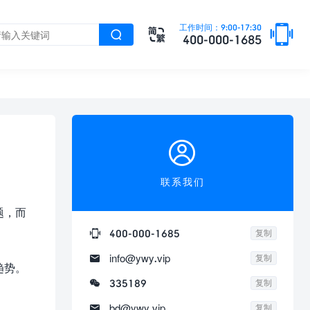

工作时间：9:00-17:30


400-000-1685

联系我们
题，而

400-000-1685
复制

info@ywy.vip
复制
趋势。

335189
复制

bd@ywy.vip
复制