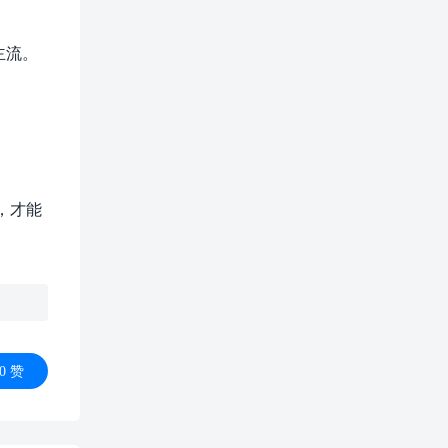
主流。
，才能
0
赞