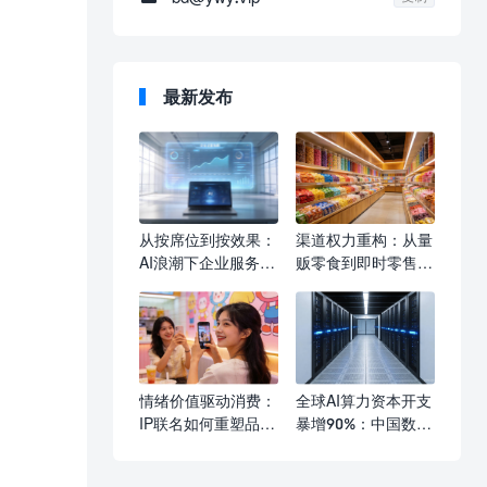
最新发布
从按席位到按效果：
渠道权力重构：从量
AI浪潮下企业服务收
贩零食到即时零售的
费模式的深层变革
线下觉醒
情绪价值驱动消费：
全球AI算力资本开支
IP联名如何重塑品牌
暴增90%：中国数据
增长逻辑
中心产业链的危与机