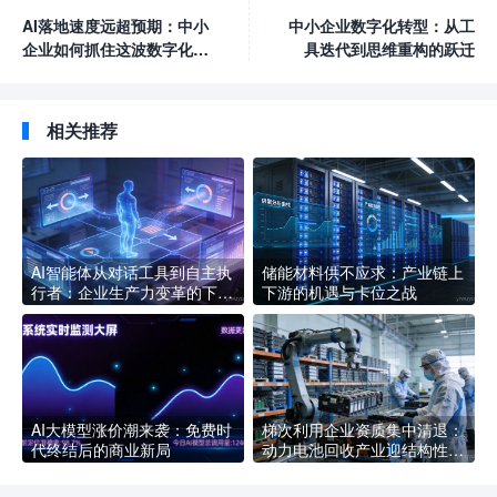
AI落地速度远超预期：中小
中小企业数字化转型：从工
企业如何抓住这波数字化转
具迭代到思维重构的跃迁
型红利
相关推荐
AI智能体从对话工具到自主执
储能材料供不应求：产业链上
行者：企业生产力变革的下一
下游的机遇与卡位之战
个拐点
AI大模型涨价潮来袭：免费时
梯次利用企业资质集中清退：
代终结后的商业新局
动力电池回收产业迎结构性洗
牌，合规企业如何抢占新赛道