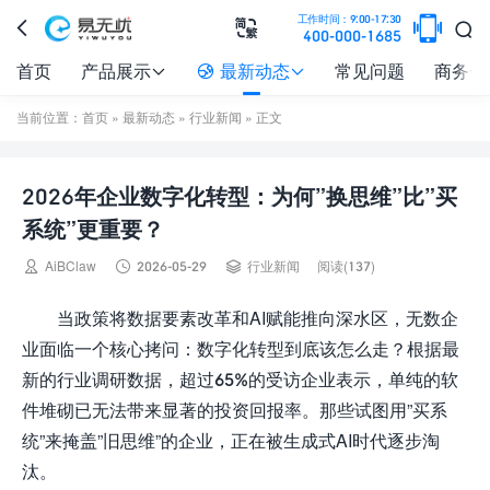

工作时间：9:00-17:30



400-000-1685
首页
产品展示
最新动态
常见问题
商务合



当前位置：
首页
»
最新动态
»
行业新闻
» 正文
2026年企业数字化转型：为何”换思维”比”买
系统”更重要？



AiBClaw
2026-05-29
行业新闻
阅读(137)
当政策将数据要素改革和AI赋能推向深水区，无数企
业面临一个核心拷问：数字化转型到底该怎么走？根据最
新的行业调研数据，超过65%的受访企业表示，单纯的软
件堆砌已无法带来显著的投资回报率。那些试图用”买系
统”来掩盖”旧思维”的企业，正在被生成式AI时代逐步淘
汰。