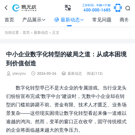

工作时间：9:00-17:30



400-000-1685
首页
产品展示
最新动态
常见问题
商务合



当前位置：
首页
»
最新动态
» 正文
中小企业数字化转型的破局之道：从成本困境
到价值创造



yiwuyou
2026-05-26
最新动态
阅读(112)
数字化转型早已不是大企业的专属游戏。当行业龙头
们纷纷宣布完成”数字中台”建设时，无数中小企业却在转
型的门槛前踌躇不前。资金有限、技术人才匮乏、业务场
景复杂——这些现实困境让数字化转型看起来像一道难以
逾越的鸿沟。然而，变革的窗口正在收窄，固守传统模式
的企业将面临越来越大的竞争压力。