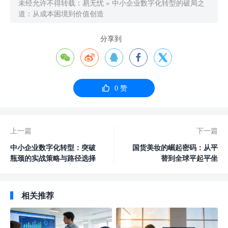
未经允许不得转载：
易无忧
»
中小企业数字化转型的破局之
道：从成本困境到价值创造
分享到






0
赞
上一篇
下一篇
中小企业数字化转型：突破
国货美妆的崛起密码：从平
瓶颈的实战策略与路径选择
替到全球平起平坐
相关推荐