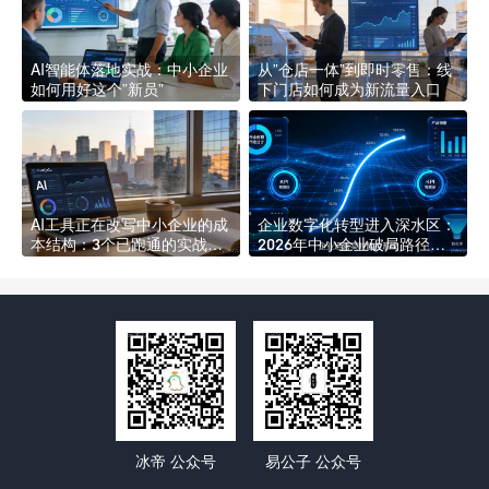
AI智能体落地实战：中小企业
从”仓店一体”到即时零售：线
如何用好这个”新员”
下门店如何成为新流量入口
AI工具正在改写中小企业的成
企业数字化转型进入深水区：
本结构：3个已跑通的实战场
2026年中小企业破局路径分
景
析
冰帝 公众号
易公子 公众号