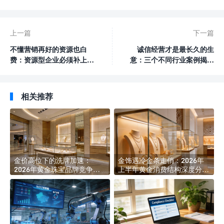
上一篇
下一篇
不懂营销再好的资源也白
诚信经营才是最长久的生
费：资源型企业必须补上的
意：三个不同行业案例揭示
认知课
同一道理
相关推荐
金价高位下的洗牌加速：
金饰遇冷金条走俏：2026年
2026年黄金珠宝品牌竞争格
上半年黄金消费结构深度分化
局深度解析
透视