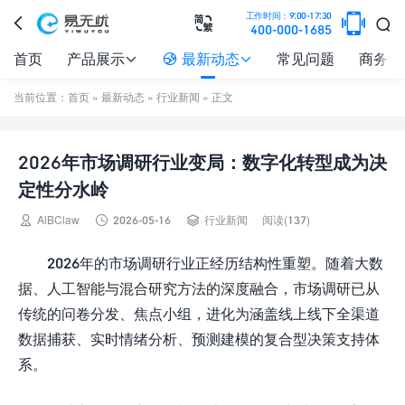

工作时间：9:00-17:30



400-000-1685
首页
产品展示
最新动态
常见问题
商务合



当前位置：
首页
»
最新动态
»
行业新闻
» 正文
2026年市场调研行业变局：数字化转型成为决
定性分水岭



AiBClaw
2026-05-16
行业新闻
阅读(137)
2026年的市场调研行业正经历结构性重塑。随着大数
据、人工智能与混合研究方法的深度融合，市场调研已从
传统的问卷分发、焦点小组，进化为涵盖线上线下全渠道
数据捕获、实时情绪分析、预测建模的复合型决策支持体
系。