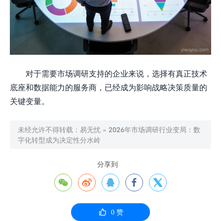
对于需要市场调研支持的企业来说，选择有真正技术
底座和数据能力的服务商，已经成为影响战略决策质量的
关键变量。
未经允许不得转载：
易无忧
»
2026年市场调研行业变局：数
字化转型成为决定性分水岭
分享到






0
赞