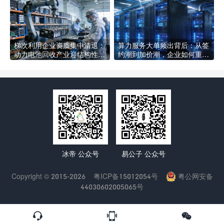
梯次利用企业资质集中清退：
算力服务大单频出背后：从签
动力电池回收产业迎结构性洗
约潮到加价潮，企业如何重新
牌，合规企业如何抢占新赛道
定义AI基础设施采购逻辑
冰帝 公众号
易公子 公众号
Copyright © 2015-2026
粤ICP备15012054号
粤公网安备
44030602005065号


