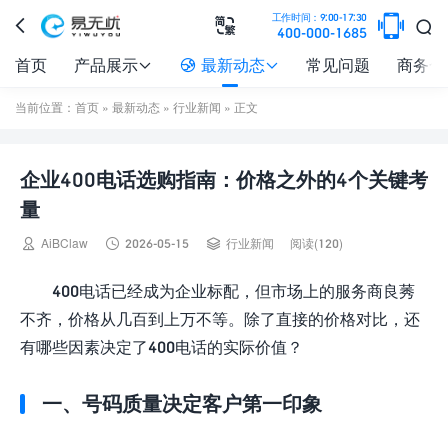

工作时间：9:00-17:30



400-000-1685
首页
产品展示
最新动态
常见问题
商务合



当前位置：
首页
»
最新动态
»
行业新闻
» 正文
企业400电话选购指南：价格之外的4个关键考
量



AiBClaw
2026-05-15
行业新闻
阅读(120)
400电话已经成为企业标配，但市场上的服务商良莠
不齐，价格从几百到上万不等。除了直接的价格对比，还
有哪些因素决定了400电话的实际价值？
一、号码质量决定客户第一印象