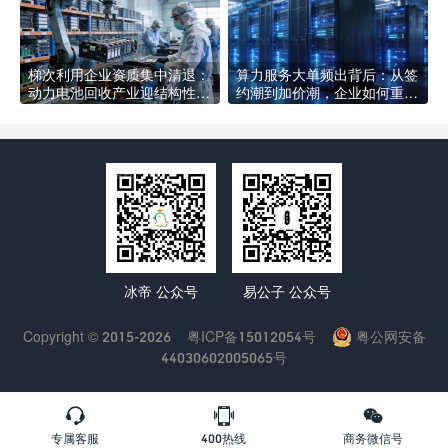
梯次利用企业资质集中清退：
算力服务大单频出背后：从签
动力电池回收产业迎结构性洗
约潮到加价潮，企业如何重新
牌，合规企业如何抢占新赛道
定义AI基础设施采购逻辑
冰帝 公众号
易公子 公众号
Copyright © 2015-2026
粤ICP备15012054号
粤公网安备
44030602005065号



专属客服
400热线
商务微信号