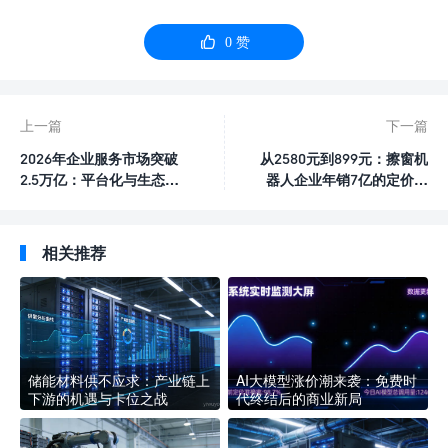

0
赞
上一篇
下一篇
2026年企业服务市场突破
从2580元到899元：擦窗机
2.5万亿：平台化与生态化
器人企业年销7亿的定价策
成核心趋势
略复盘
相关推荐
储能材料供不应求：产业链上
AI大模型涨价潮来袭：免费时
下游的机遇与卡位之战
代终结后的商业新局