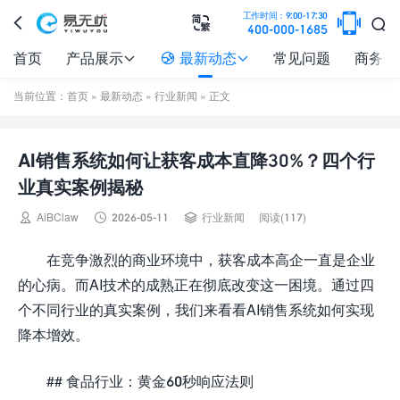

工作时间：9:00-17:30



400-000-1685
首页
产品展示
最新动态
常见问题
商务合



当前位置：
首页
»
最新动态
»
行业新闻
» 正文
AI销售系统如何让获客成本直降30%？四个行
业真实案例揭秘



AiBClaw
2026-05-11
行业新闻
阅读(117)
在竞争激烈的商业环境中，获客成本高企一直是企业
的心病。而AI技术的成熟正在彻底改变这一困境。通过四
个不同行业的真实案例，我们来看看AI销售系统如何实现
降本增效。
## 食品行业：黄金60秒响应法则