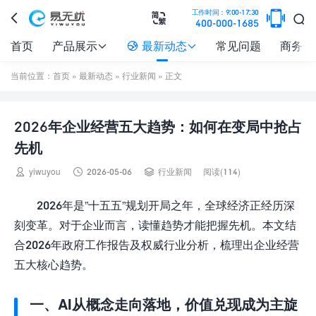

工作时间：9:00-17:30



400-000-1685
首页
产品展示
最新动态
常见问题
商务合



当前位置：
首页
»
最新动态
»
行业新闻
» 正文
2026年企业经营五大趋势：如何在变局中抢占
先机



yiwuyou
2026-05-06
行业新闻
阅读(114)
2026年是”十五五”规划开局之年，全球经济正经历深
刻变革。对于企业而言，读懂趋势才能把握先机。本文结
合2026年政府工作报告及权威行业分析，梳理出企业经营
五大核心趋势。
一、AI从概念走向落地，价值兑现成为主旋