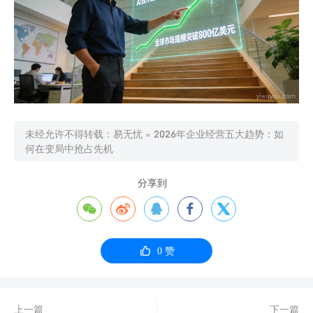
未经允许不得转载：
易无忧
»
2026年企业经营五大趋势：如
何在变局中抢占先机
分享到






0
赞
上一篇
下一篇