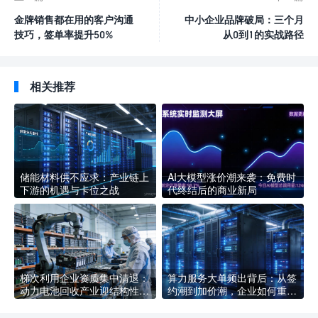
金牌销售都在用的客户沟通
中小企业品牌破局：三个月
技巧，签单率提升50%
从0到1的实战路径
相关推荐
储能材料供不应求：产业链上
AI大模型涨价潮来袭：免费时
下游的机遇与卡位之战
代终结后的商业新局
梯次利用企业资质集中清退：
算力服务大单频出背后：从签
动力电池回收产业迎结构性洗
约潮到加价潮，企业如何重新
牌，合规企业如何抢占新赛道
定义AI基础设施采购逻辑