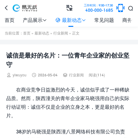

工作时间：9:00-17:30



400-000-1685
首页
产品展示
最新动态
常见问题
商务合



当前位置：
首页
»
最新动态
»
行业新闻
» 正文
诚信是最好的名片：一位青年企业家的创业坚
守



yiwuyou
2026-05-04
行业新闻
阅读(114)
在商业竞争日益激烈的今天，诚信似乎成了一种稀缺
品质。然而，陕西潼关的青年企业家马晓强用自己的实际
行动证明：诚信不仅是企业的立身之本，更是最好的名
片。
38岁的马晓强是陕西潼八景网络科技有限公司负责