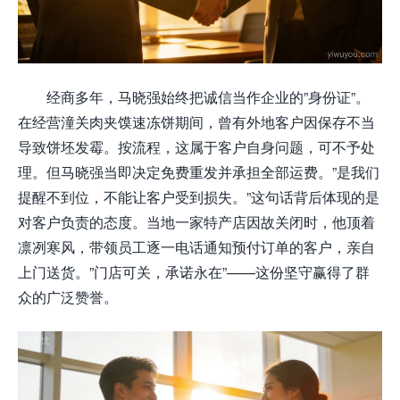
经商多年，马晓强始终把诚信当作企业的”身份证”。
在经营潼关肉夹馍速冻饼期间，曾有外地客户因保存不当
导致饼坯发霉。按流程，这属于客户自身问题，可不予处
理。但马晓强当即决定免费重发并承担全部运费。”是我们
提醒不到位，不能让客户受到损失。”这句话背后体现的是
对客户负责的态度。当地一家特产店因故关闭时，他顶着
凛冽寒风，带领员工逐一电话通知预付订单的客户，亲自
上门送货。”门店可关，承诺永在”——这份坚守赢得了群
众的广泛赞誉。