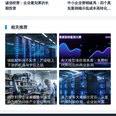
诚信经营：企业最划算的长
中小企业营销破局：四个真
期投资
实案例揭示低成本高转化的
秘密
相关推荐
储能材料供不应求：产业链上
AI大模型涨价潮来袭：免费时
下游的机遇与卡位之战
代终结后的商业新局
梯次利用企业资质集中清退：
算力服务大单频出背后：从签
动力电池回收产业迎结构性洗
约潮到加价潮，企业如何重新
牌，合规企业如何抢占新赛道
定义AI基础设施采购逻辑