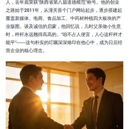
人，去年底荣获”陕西省第八届道德模范”称号。他的创业
之路始于2011年，从潼关首个门户网站起步，逐步搭建起
覆盖新媒体、电商、食品加工、中药材种植四大板块的产
业版图。谈及诚信的启蒙，他回忆说，儿时父亲做小生意
时，秤杆永远翘得高高的。”咱不占人便宜，人心这杆秤才
能平”——这句朴实的叮嘱深深烙印在他心中，成为日后经
营企业的核心理念。