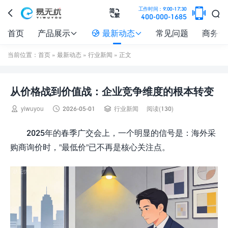

工作时间：9:00-17:30



400-000-1685
首页
产品展示
最新动态
常见问题
商务合



当前位置：
首页
»
最新动态
»
行业新闻
» 正文
从价格战到价值战：企业竞争维度的根本转变



yiwuyou
2026-05-01
行业新闻
阅读(130)
2025年的春季广交会上，一个明显的信号是：海外采
购商询价时，”最低价”已不再是核心关注点。