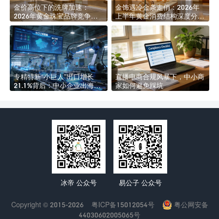
金价高位下的洗牌加速：
金饰遇冷金条走俏：2026年
2026年黄金珠宝品牌竞争格
上半年黄金消费结构深度分化
局深度解析
透视
专精特新“小巨人”出口增长
直播电商合规风暴下，中小商
21.1%背后：中小企业出海的
家如何避免踩坑
四道合规硬门槛
冰帝 公众号
易公子 公众号
Copyright © 2015-2026
粤ICP备15012054号
粤公网安备
44030602005065号