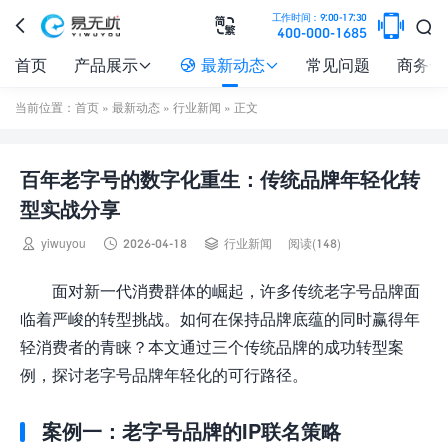

工作时间：9:00-17:30



400-000-1685
首页
产品展示
最新动态
常见问题
商务合



当前位置：
首页
»
最新动态
»
行业新闻
» 正文
百年老字号的数字化重生：传统品牌年轻化转
型实战分享



yiwuyou
2026-04-18
行业新闻
阅读(148)
面对新一代消费群体的崛起，许多传统老字号品牌面
临着严峻的转型挑战。如何在保持品牌底蕴的同时赢得年
轻消费者的青睐？本文通过三个传统品牌的成功转型案
例，探讨老字号品牌年轻化的可行路径。
案例一：老字号品牌的IP联名策略