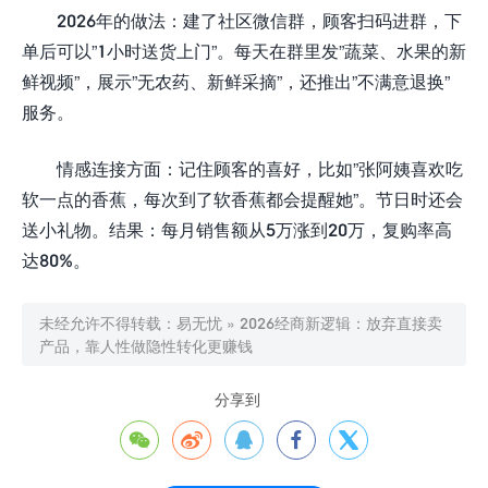
2026年的做法：建了社区微信群，顾客扫码进群，下
单后可以”1小时送货上门”。每天在群里发”蔬菜、水果的新
鲜视频”，展示”无农药、新鲜采摘”，还推出”不满意退换”
服务。
情感连接方面：记住顾客的喜好，比如”张阿姨喜欢吃
软一点的香蕉，每次到了软香蕉都会提醒她”。节日时还会
送小礼物。结果：每月销售额从5万涨到20万，复购率高
达80%。
未经允许不得转载：
易无忧
»
2026经商新逻辑：放弃直接卖
产品，靠人性做隐性转化更赚钱
分享到




