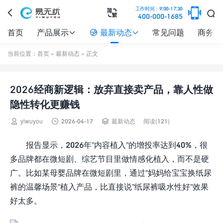

工作时间：9:00-17:30



400-000-1685
首页
产品展示
最新动态
常见问题
商务合



当前位置：
首页
»
最新动态
» 正文
2026经商新逻辑：放弃直接卖产品，靠人性做
隐性转化更赚钱



yiwuyou
2026-04-17
最新动态
阅读(121)
报告显示，2026年”内容植入”的增投率达到40%，很
多品牌都在微短剧、综艺节目里做情感化植入，而不是硬
广。比如某母婴品牌在微短剧里，通过”妈妈给宝宝换纸尿
裤的温馨场景”植入产品，比直接说”纸尿裤吸水性好”效果
好太多。