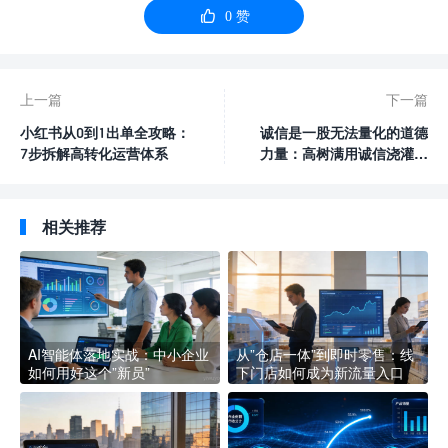

0
赞
上一篇
下一篇
小红书从0到1出单全攻略：
诚信是一股无法量化的道德
7步拆解高转化运营体系
力量：高树满用诚信浇灌创
业之花
相关推荐
AI智能体落地实战：中小企业
从”仓店一体”到即时零售：线
如何用好这个”新员”
下门店如何成为新流量入口