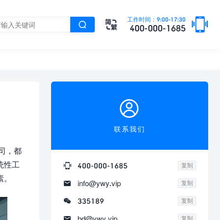

工作时间：9:00-17:30


400-000-1685

联系我们
司，都
统性工

400-000-1685
复制
素。

info@ywy.vip
复制

335189
复制

bd@ywy.vip
复制