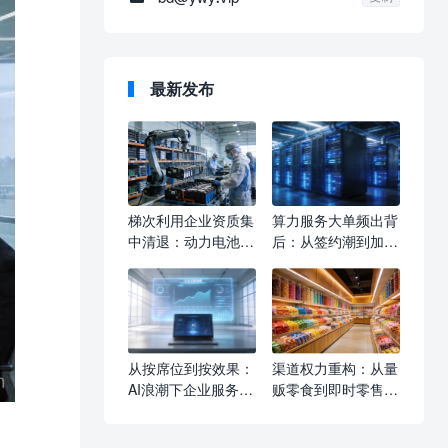
最新发布
梯次利用企业资质集
算力服务大单频出背
中清退：动力电池回
后：从签约潮到加价
收产业迎结构性洗
潮，企业如何重新定
牌，合规企业如何抢
义AI基础设施采购逻
占新赛道
辑
从按席位到按效果：
渠道权力重构：从量
AI浪潮下企业服务收
贩零食到即时零售的
费模式的深层变革
线下觉醒