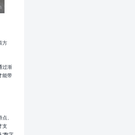
策方
通过渐
才能带
特点、
才支
”数字