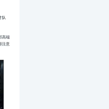
才队
部高端
得注意