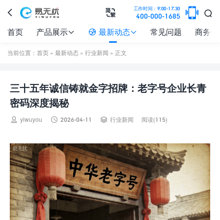

工作时间：9:00-17:30



400-000-1685
首页
产品展示
最新动态
常见问题
商务合



当前位置：
首页
»
最新动态
»
行业新闻
» 正文
三十五年诚信铸就金字招牌：老字号企业长青
密码深度揭秘



yiwuyou
2026-04-11
行业新闻
阅读(115)