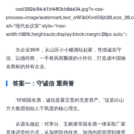
oad/2026/04/61bf48f3cb86634.jpg?x-oss-
process=image/watermark,text_eWl3dXlvdS5jb20,size_20,c
alt=”现代会议室” style=”max-
width:100%;height:auto;display:block;margin:20px auto;”>
办企业35年，从山区小小糖酒站起家，凭借诚实守
信、以德经商，一手将风雨飘摇的小作坊，打造成中国驰
名商标的持有企业。
答案一：守诚信 重商誉
“经销国名酒，诚信是最宝贵的无形资产。”这是白山
方大集团创始人宁凤莲的核心理念。
从源头做起：对茅台、五粮液等国名酒一律采取厂家
直接进货的方式，从加密防伪技术、加强内部管理到接受