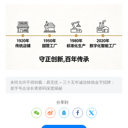
未经允许不得转载：
易无忧
»
三十五年诚信铸就金字招牌：
老字号企业长青密码深度揭秘
分享到




