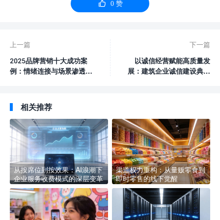

0
赞
上一篇
下一篇
2025品牌营销十大成功案
以诚信经营赋能高质量发
例：情绪连接与场景渗透的
展：建筑企业诚信建设典范
制胜之道
经验分享
相关推荐
从按席位到按效果：AI浪潮下
渠道权力重构：从量贩零食到
企业服务收费模式的深层变革
即时零售的线下觉醒