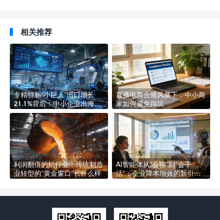
环
相关推荐
专精特新“小巨人”出口增长
直播电商合规风暴下，中小商
21.1%背后：中小企业出海的
家如何避免踩坑
四道合规硬门槛
利润翻倍的铝行业：传统制造
AI智能体从”会聊”到”会干
业转型的”黄金窗口”长什么样
活”：企业降本增效的新引擎
长什么样