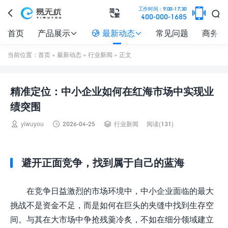

工作时间：9:00-17:30



400-000-1685
首页
产品展示
最新动态
常见问题
商务合



当前位置：
首页
»
最新动态
»
行业新闻
» 正文
精准定位：中小企业如何在红海市场中实现业
绩突围



yiwuyou
2026-04-25
行业新闻
阅读(131)
避开正面竞争，找到属于自己的蓝海
在竞争日益激烈的市场环境中，中小企业面临的最大
挑战不是资金不足，而是如何在巨头的夹缝中找到生存空
间。与其在大市场中争抢残羹冷炙，不如在细分领域建立