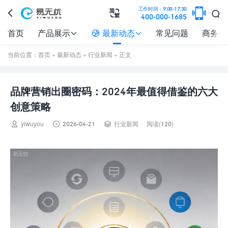

工作时间：9:00-17:30



400-000-1685
首页
产品展示
最新动态
常见问题
商务合



当前位置：
首页
»
最新动态
»
行业新闻
» 正文
品牌营销出圈密码：2024年最值得借鉴的六大
创意策略



yiwuyou
2026-04-21
行业新闻
阅读(120)