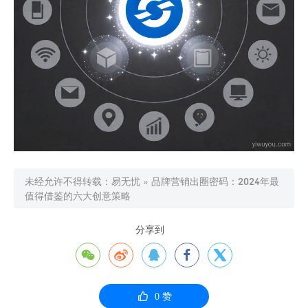
未经允许不得转载：
易无忧
»
品牌营销出圈密码：2024年最
值得借鉴的六大创意策略
分享到






0
赞